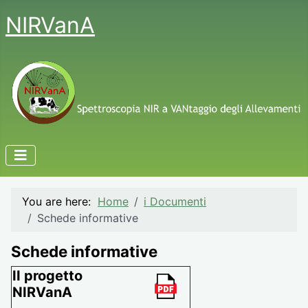
NIRVanA
You are here:
Home
i Documenti
Schede informative
Schede informative
II progetto
NIRVanA